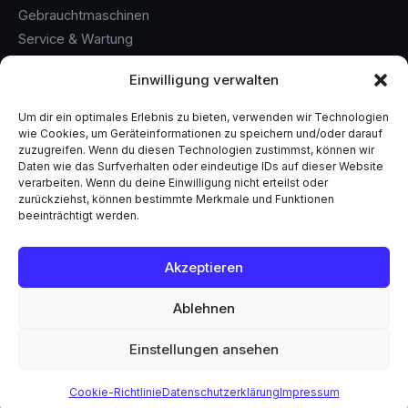
Gebrauchtmaschinen
Service & Wartung
Finanzierung
Einwilligung verwalten
Maschinenankauf
Um dir ein optimales Erlebnis zu bieten, verwenden wir Technologien
KONTAKT
wie Cookies, um Geräteinformationen zu speichern und/oder darauf
zuzugreifen. Wenn du diesen Technologien zustimmst, können wir
Daten wie das Surfverhalten oder eindeutige IDs auf dieser Website
+49 (0) 6146 / 60 860 - 0
verarbeiten. Wenn du deine Einwilligung nicht erteilst oder
info@samstag-maschinen.de
zurückziehst, können bestimmte Merkmale und Funktionen
beeinträchtigt werden.
Flörsheim am Main
Solingen
Akzeptieren
Ablehnen
© 2026 Samstag Maschinentechnik GmbH. Alle Rechte
vorbehalten.
Einstellungen ansehen
Impressum
Datenschutz
AGB
Home
Leistungen
Maschinen
Standorte
Kontakt
Cookie-Richtlinie
Datenschutzerklärung
Impressum