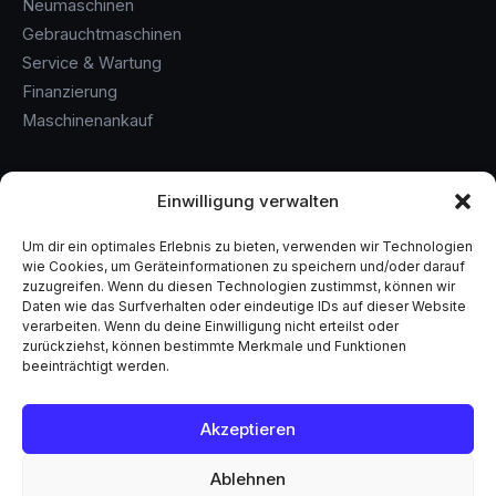
Neumaschinen
Gebrauchtmaschinen
Service & Wartung
Finanzierung
Maschinenankauf
KONTAKT
Einwilligung verwalten
+49 (0) 6146 / 60 860 - 0
Um dir ein optimales Erlebnis zu bieten, verwenden wir Technologien
info@samstag-maschinen.de
wie Cookies, um Geräteinformationen zu speichern und/oder darauf
Flörsheim am Main
zuzugreifen. Wenn du diesen Technologien zustimmst, können wir
Daten wie das Surfverhalten oder eindeutige IDs auf dieser Website
Solingen
verarbeiten. Wenn du deine Einwilligung nicht erteilst oder
zurückziehst, können bestimmte Merkmale und Funktionen
beeinträchtigt werden.
© 2026 Samstag Maschinentechnik GmbH. Alle Rechte
Akzeptieren
vorbehalten.
Impressum
Datenschutz
AGB
Ablehnen