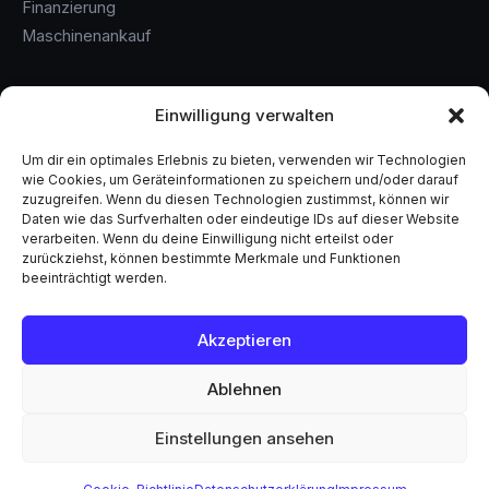
Finanzierung
Maschinenankauf
KONTAKT
Einwilligung verwalten
+49 (0) 6146 / 60 860 - 0
Um dir ein optimales Erlebnis zu bieten, verwenden wir Technologien
info@samstag-maschinen.de
wie Cookies, um Geräteinformationen zu speichern und/oder darauf
Flörsheim am Main
zuzugreifen. Wenn du diesen Technologien zustimmst, können wir
Daten wie das Surfverhalten oder eindeutige IDs auf dieser Website
Solingen
verarbeiten. Wenn du deine Einwilligung nicht erteilst oder
zurückziehst, können bestimmte Merkmale und Funktionen
beeinträchtigt werden.
© 2026 Samstag Maschinentechnik GmbH. Alle Rechte
Akzeptieren
vorbehalten.
Impressum
Datenschutz
AGB
Ablehnen
Einstellungen ansehen
Home
Leistungen
Maschinen
Standorte
Kontakt