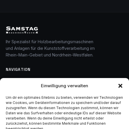
Ihr Spezialist für Holzbearbeitungsmaschinen
und Anlagen für die Kunststoffverarbeitung im
Rhein-Main-Gebiet und Nordrhein-Westfalen.
NAVIGATION
Home
Einwilligung verwalten
Über uns
Leistungen
Um dir ein optimales Erlebnis zu bieten, verwenden wir Technologien
wie Cookies, um Geräteinformationen zu speichern und/oder darauf
Partner
zuzugreifen. Wenn du diesen Technologien zustimmst, können wir
Kontakt
Daten wie das Surfverhalten oder eindeutige IDs auf dieser Website
verarbeiten. Wenn du deine Einwilligung nicht erteilst oder
zurückziehst, können bestimmte Merkmale und Funktionen
LEISTUNGEN
beeinträchtigt werden.