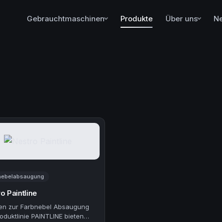
Gebrauchtmaschinen
Produkte
Über uns
N
nebelabsaugung
o Paintline
en zur Farbnebel Absaugung
oduktlinie PAINTLINE bieten