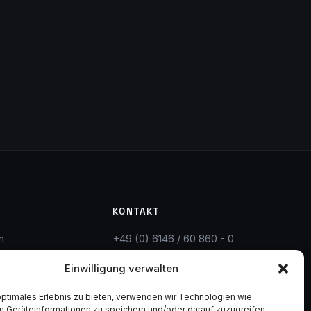
KONTAKT
n
+49 (0) 6146 / 60 860 - 0
schinen
info@samstag-
Einwilligung verwalten
rtung
maschinen.de
Flörsheim am Main
optimales Erlebnis zu bieten, verwenden wir Technologien wie
m Geräteinformationen zu speichern und/oder darauf zuzugreifen.
auf
Solingen