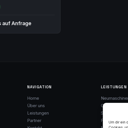
usgereifte Komplettlösung fü
s auf Anfrage
NAVIGATION
LEISTUNGEN
Home
Neumaschine
Über uns
Gebrauchtma
Leistungen
Service & Wa
Partner
Finanzierung
Um dir ein 
Cookies, u
Kontakt
Maschinenank