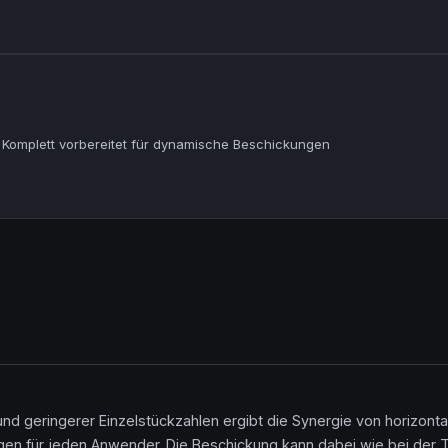
omplett vorbereitet für dynamische Beschickungen
nd geringerer Einzelstückzahlen ergibt die Synergie von horizontal
 für jeden Anwender. Die Beschickung kann dabei wie bei der TE