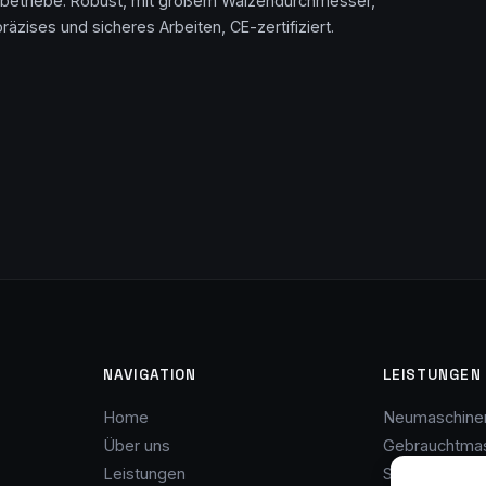
ksbetriebe. Robust, mit großem Walzendurchmesser,
zises und sicheres Arbeiten, CE-zertifiziert.
NAVIGATION
LEISTUNGEN
Home
Neumaschine
Über uns
Gebrauchtma
Leistungen
Service & Wa