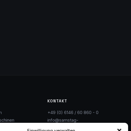
KONTAKT
n
+49 (0) 6146 / 60 860 - 0
schinen
info@samstag-
rtung
maschinen.de
Einwilligung verwalten